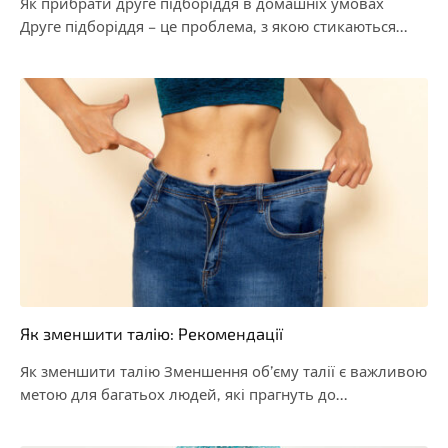
Як прибрати друге підборіддя в домашніх умовах
Друге підборіддя – це проблема, з якою стикаються…
Як зменшити талію: Рекомендації
Як зменшити талію Зменшення об’єму талії є важливою
метою для багатьох людей, які прагнуть до…