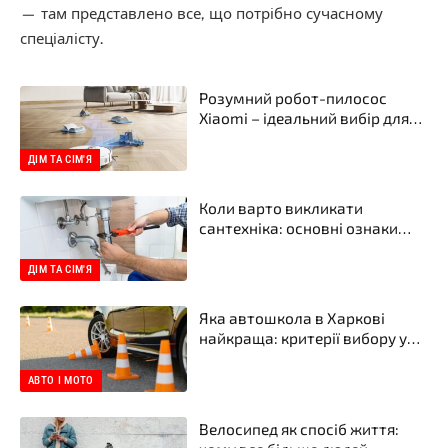
— там представлено все, що потрібно сучасному
спеціалісту.
Розумний робот-пилосос
Xiaomi – ідеальний вибір для
вашого дому в інтернет-
магазині Xiaomi
ДІМ ТА СІМ'Я
Коли варто викликати
сантехніка: основні ознаки
проблем
ДІМ ТА СІМ'Я
Яка автошкола в Харкові
найкраща: критерії вибору у
2026 році
АВТО І МОТО
Велосипед як спосіб життя: