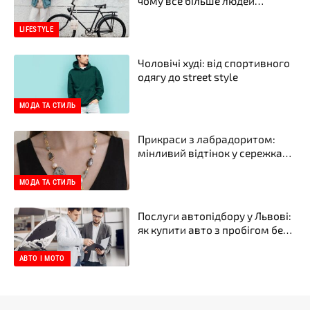
чому все більше людей
пересідають на два колеса
LIFESTYLE
Чоловічі худі: від спортивного
одягу до street style
МОДА ТА СТИЛЬ
Прикраси з лабрадоритом:
мінливий відтінок у сережках і
намистах від бренду прикрас
YASKRAVA
МОДА ТА СТИЛЬ
Послуги автопідбору у Львові:
як купити авто з пробігом без
неприємних сюрпризів
АВТО І МОТО