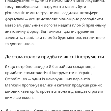
Пломбування — один із найчастіших етапів лікування,
тому пломбувальні інструменти мають бути
різноманітними та зручними. Гладилки, штопфери,
формувачі — усе це дозволяє рівномірно розподілити
матеріал, ущільнити його та надати пломбі правильну
анатомічну форму. Від точності цих інструментів
залежить, наскільки пломба буде міцною, естетичною
та довговічною.
Де стоматологу придбати якісні інструменти
Якщо потрібно швидко й без зайвих складнощів
придбати стоматологічні інструменти в Україні,
OrthoSmiles — один із найзручніших варіантів.
Магазин пропонує великий каталог продукції різних
цінових категорій, проте вся вона відповідає строгим
вимогам якості.
Для покупців у Києві доступна швидка доставка