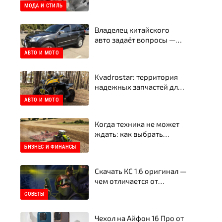
Почему твои следующие
МОДА И СТИЛЬ
кеды — это Golden Goose
Владелец китайского
авто задаёт вопросы —
эксперт отвечает честно
АВТО И МОТО
Kvadrostar: территория
надежных запчастей для
квадроциклов
АВТО И МОТО
Когда техника не может
ждать: как выбрать
запчасти для тракторов и
БИЗНЕС И ФИНАНСЫ
сельхозтехники в
Украине
Скачать КС 1.6 оригинал —
чем отличается от
пиратской сборки
СОВЕТЫ
Чехол на Айфон 16 Про от