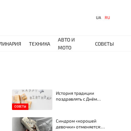
UA
RU
АВТО И
ЛИНАРИЯ
ТЕХНИКА
СОВЕТЫ
МОТО
История традиции
поздравлять с Днём
рождения: откуда это
СОВЕТЫ
вообще пошло
Синдром «хорошей
девочки» отменяется: