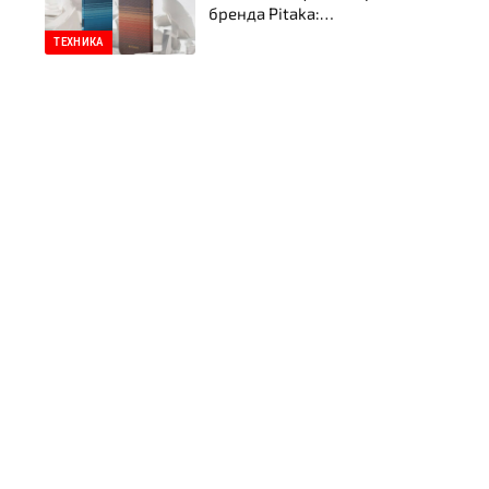
бренда Pitaka:
ультратонкий стиль,
ТЕХНИКА
прочность и
инновационная защита
смартфона