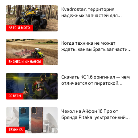
Kvadrostar: территория
надежных запчастей для
квадроциклов
АВТО И МОТО
Когда техника не может
ждать: как выбрать запчасти
для тракторов и
сельхозтехники в Украине
БИЗНЕС И ФИНАНСЫ
Скачать КС 1.6 оригинал — чем
отличается от пиратской
сборки
СОВЕТЫ
Чехол на Айфон 16 Про от
бренда Pitaka: ультратонкий
стиль, прочность и
инновационная защита
ТЕХНИКА
смартфона