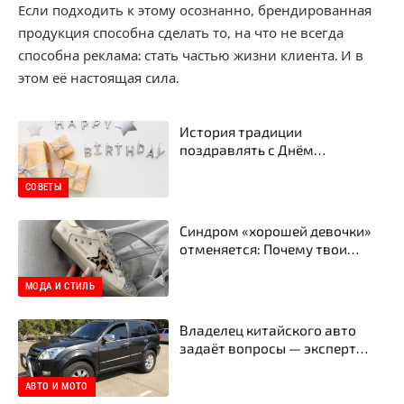
Если подходить к этому осознанно, брендированная
продукция способна сделать то, на что не всегда
способна реклама: стать частью жизни клиента. И в
этом её настоящая сила.
История традиции
поздравлять с Днём
рождения: откуда это вообще
пошло
СОВЕТЫ
Синдром «хорошей девочки»
отменяется: Почему твои
следующие кеды — это Golden
Goose
МОДА И СТИЛЬ
Владелец китайского авто
задаёт вопросы — эксперт
отвечает честно
АВТО И МОТО