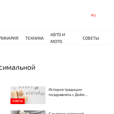
RU
АВТО И
ЛИНАРИЯ
ТЕХНИКА
СОВЕТЫ
МОТО
ксимальной
История традиции
поздравлять с Днём
рождения: откуда это
СОВЕТЫ
вообще пошло
Синдром «хорошей