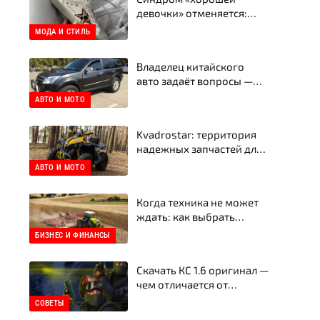
девочки» отменяется:
Почему твои следующие
МОДА И СТИЛЬ
кеды — это Golden Goose
Владелец китайского
авто задаёт вопросы —
эксперт отвечает честно
АВТО И МОТО
Kvadrostar: территория
надежных запчастей для
квадроциклов
АВТО И МОТО
Когда техника не может
ждать: как выбрать
запчасти для тракторов и
БИЗНЕС И ФИНАНСЫ
сельхозтехники в
Украине
Скачать КС 1.6 оригинал —
чем отличается от
пиратской сборки
СОВЕТЫ