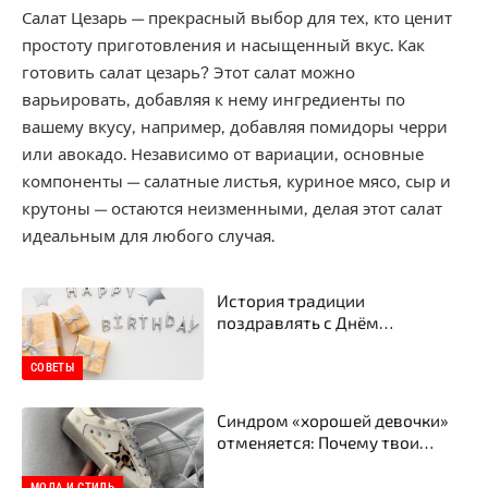
Салат Цезарь — прекрасный выбор для тех, кто ценит
простоту приготовления и насыщенный вкус. Как
готовить салат цезарь? Этот салат можно
варьировать, добавляя к нему ингредиенты по
вашему вкусу, например, добавляя помидоры черри
или авокадо. Независимо от вариации, основные
компоненты — салатные листья, куриное мясо, сыр и
крутоны — остаются неизменными, делая этот салат
идеальным для любого случая.
История традиции
поздравлять с Днём
рождения: откуда это вообще
пошло
СОВЕТЫ
Синдром «хорошей девочки»
отменяется: Почему твои
следующие кеды — это Golden
Goose
МОДА И СТИЛЬ