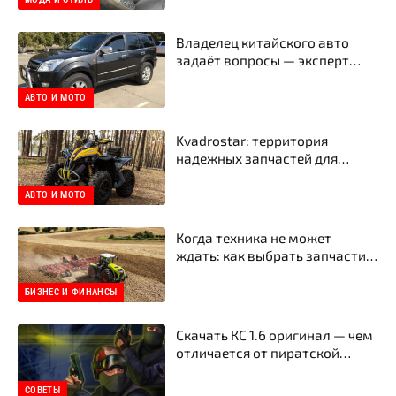
Владелец китайского авто
задаёт вопросы — эксперт
отвечает честно
АВТО И МОТО
Kvadrostar: территория
надежных запчастей для
квадроциклов
АВТО И МОТО
Когда техника не может
ждать: как выбрать запчасти
для тракторов и
сельхозтехники в Украине
БИЗНЕС И ФИНАНСЫ
Скачать КС 1.6 оригинал — чем
отличается от пиратской
сборки
СОВЕТЫ