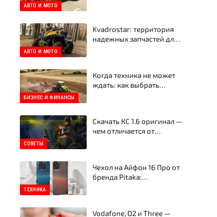
эксперт отвечает честно
АВТО И МОТО
Kvadrostar: территория
надежных запчастей для
квадроциклов
АВТО И МОТО
Когда техника не может
ждать: как выбрать
запчасти для тракторов и
БИЗНЕС И ФИНАНСЫ
сельхозтехники в
Украине
Скачать КС 1.6 оригинал —
чем отличается от
пиратской сборки
СОВЕТЫ
Чехол на Айфон 16 Про от
бренда Pitaka:
ультратонкий стиль,
ТЕХНИКА
прочность и
инновационная защита
Vodafone, O2 и Three —
смартфона