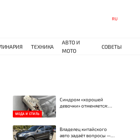
RU
АВТО И
ЛИНАРИЯ
ТЕХНИКА
СОВЕТЫ
МОТО
Синдром «хорошей
девочки» отменяется:
Почему твои следующие
МОДА И СТИЛЬ
кеды — это Golden Goose
Владелец китайского
авто задаёт вопросы —