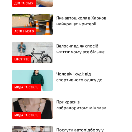
ознаки проблем
ДІМ ТА СІМ'Я
Яка автошкола в Харкові
найкраща: критерії
вибору у 2026 році
АВТО І МОТО
Велосипед як спосіб
життя: чому все більше
людей пересідають на
LIFESTYLE
два колеса
Чоловічі худі: від
спортивного одягу до
street style
МОДА ТА СТИЛЬ
Прикраси з
лабрадоритом: мінливий
відтінок у сережках і
МОДА ТА СТИЛЬ
намистах від бренду
прикрас YASKRAVA
Послуги автопідбору у