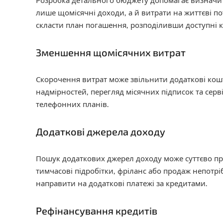
Розробка детального бюджету допомагає визначит
лише щомісячні доходи, а й витрати на життєві п
скласти план погашення, розподіливши доступні к
Зменшення щомісячних витрат
Скорочення витрат може звільнити додаткові кош
надмірностей, перегляд місячних підписок та серв
телефонних планів.
Додаткові джерела доходу
Пошук додаткових джерел доходу може суттєво пр
тимчасові підробітки, фріланс або продаж непотр
направити на додаткові платежі за кредитами.
Рефінансування кредитів