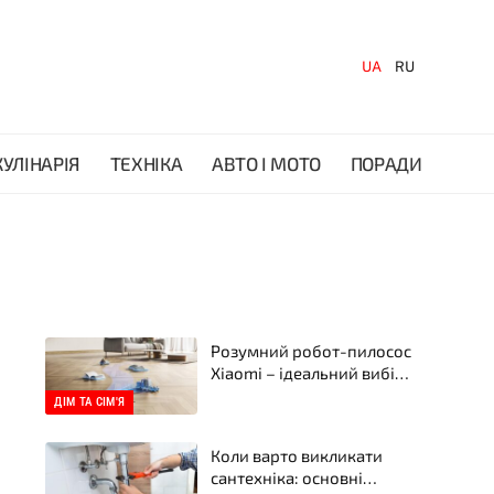
UA
RU
КУЛІНАРІЯ
ТЕХНІКА
АВТО І МОТО
ПОРАДИ
Розумний робот-пилосос
Xiaomi – ідеальний вибір
для вашого дому в
ДІМ ТА СІМ'Я
інтернет-магазині Xiaomi
Коли варто викликати
сантехніка: основні