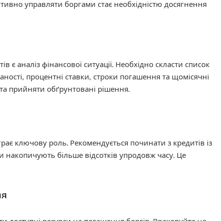
ективно управляти боргами стає необхідністю досягнення
 є аналіз фінансової ситуації. Необхідно скласти список
аності, процентні ставки, строки погашення та щомісячні
 та прийняти обґрунтовані рішення.
грає ключову роль. Рекомендується починати з кредитів із
 накопичують більше відсотків упродовж часу. Це
ня