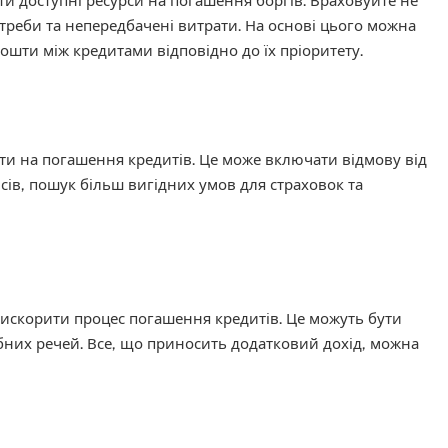
и доступні ресурси на погашення боргів. Враховуйте не
отреби та непередбачені витрати. На основі цього можна
ошти між кредитами відповідно до їх пріоритету.
ти на погашення кредитів. Це може включати відмову від
ісів, пошук більш вигідних умов для страховок та
искорити процес погашення кредитів. Це можуть бути
ібних речей. Все, що приносить додатковий дохід, можна