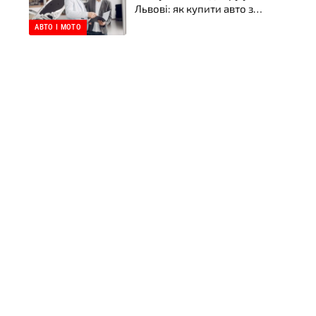
Львові: як купити авто з
пробігом без
АВТО І МОТО
неприємних сюрпризів