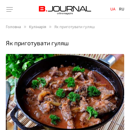
UA
RU
»
»
Головна
Кулінарія
Як приготувати гуляш
Як приготувати гуляш