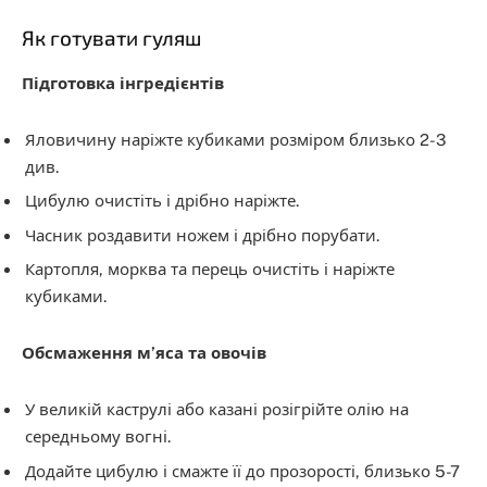
Як готувати гуляш
Підготовка інгредієнтів
Яловичину наріжте кубиками розміром близько 2-3
див.
Цибулю очистіть і дрібно наріжте.
Часник роздавити ножем і дрібно порубати.
Картопля, морква та перець очистіть і наріжте
кубиками.
Обсмаження м’яса та овочів
У великій каструлі або казані розігрійте олію на
середньому вогні.
Додайте цибулю і смажте її до прозорості, близько 5-7