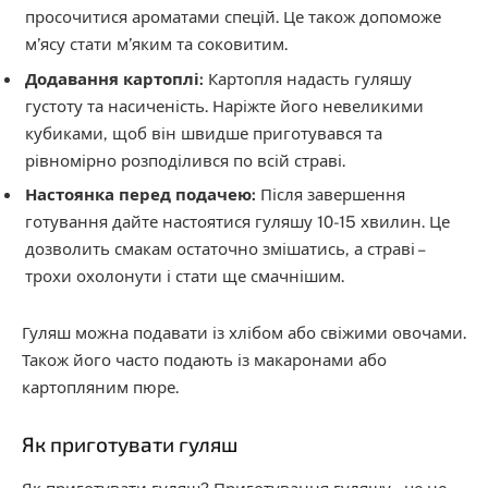
просочитися ароматами спецій. Це також допоможе
м’ясу стати м’яким та соковитим.
Додавання картоплі:
Картопля надасть гуляшу
густоту та насиченість. Наріжте його невеликими
кубиками, щоб він швидше приготувався та
рівномірно розподілився по всій страві.
Настоянка перед подачею:
Після завершення
готування дайте настоятися гуляшу 10-15 хвилин. Це
дозволить смакам остаточно змішатись, а страві –
трохи охолонути і стати ще смачнішим.
Гуляш можна подавати із хлібом або свіжими овочами.
Також його часто подають із макаронами або
картопляним пюре.
Як приготувати гуляш