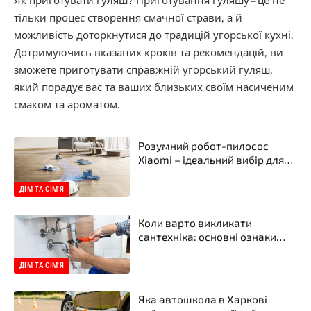
Як приготувати гуляш? Приготування гуляшу – це не
тільки процес створення смачної страви, а й
можливість доторкнутися до традицій угорської кухні.
Дотримуючись вказаних кроків та рекомендацій, ви
зможете приготувати справжній угорський гуляш,
який порадує вас та ваших близьких своїм насиченим
смаком та ароматом.
Розумний робот-пилосос
Xiaomi – ідеальний вибір для
вашого дому в інтернет-
магазині Xiaomi
ДІМ ТА СІМ'Я
Коли варто викликати
сантехніка: основні ознаки
проблем
ДІМ ТА СІМ'Я
Яка автошкола в Харкові