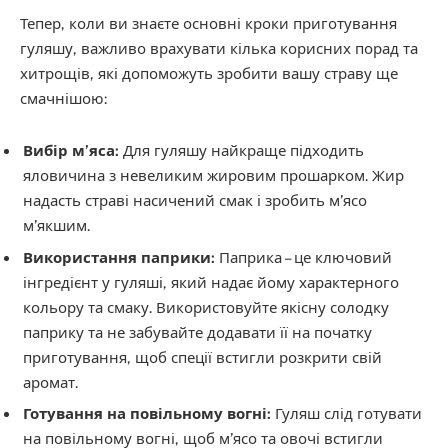
Тепер, коли ви знаєте основні кроки приготування
гуляшу, важливо врахувати кілька корисних порад та
хитрощів, які допоможуть зробити вашу страву ще
смачнішою:
Вибір м’яса:
Для гуляшу найкраще підходить
яловичина з невеликим жировим прошарком. Жир
надасть страві насичений смак і зробить м’ясо
м’якшим.
Використання паприки:
Паприка – це ключовий
інгредієнт у гуляші, який надає йому характерного
кольору та смаку. Використовуйте якісну солодку
паприку та не забувайте додавати її на початку
приготування, щоб спеції встигли розкрити свій
аромат.
Готування на повільному вогні:
Гуляш слід готувати
на повільному вогні, щоб м’ясо та овочі встигли