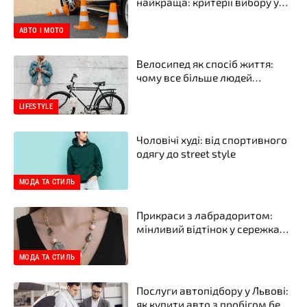
найкраща: критерії вибору у
2026 році
АВТО І МОТО
Велосипед як спосіб життя:
чому все більше людей
пересідають на два колеса
LIFESTYLE
Чоловічі худі: від спортивного
одягу до street style
МОДА ТА СТИЛЬ
Прикраси з лабрадоритом:
мінливий відтінок у сережках і
намистах від бренду прикрас
YASKRAVA
МОДА ТА СТИЛЬ
Послуги автопідбору у Львові:
як купити авто з пробігом без