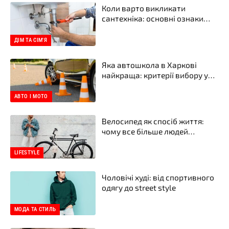
Коли варто викликати
сантехніка: основні ознаки
проблем
ДІМ ТА СІМ'Я
Яка автошкола в Харкові
найкраща: критерії вибору у
2026 році
АВТО І МОТО
Велосипед як спосіб життя:
чому все більше людей
пересідають на два колеса
LIFESTYLE
Чоловічі худі: від спортивного
одягу до street style
МОДА ТА СТИЛЬ