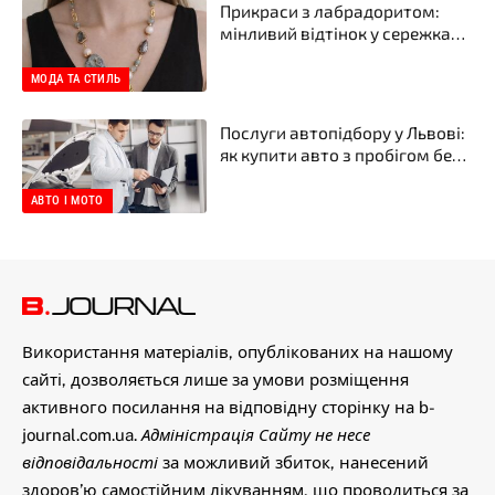
Прикраси з лабрадоритом:
мінливий відтінок у сережках і
намистах від бренду прикрас
YASKRAVA
МОДА ТА СТИЛЬ
Послуги автопідбору у Львові:
як купити авто з пробігом без
неприємних сюрпризів
АВТО І МОТО
Використання матеріалів, опублікованих на нашому
сайті, дозволяється лише за умови розміщення
активного посилання на відповідну сторінку на b-
journal.com.ua.
Адміністрація Сайту не несе
відповідальності
за можливий збиток, нанесений
здоров’ю самостійним лікуванням, що проводиться за