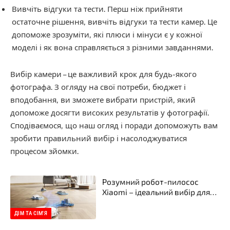
Вивчіть відгуки та тести. Перш ніж прийняти
остаточне рішення, вивчіть відгуки та тести камер. Це
допоможе зрозуміти, які плюси і мінуси є у кожної
моделі і як вона справляється з різними завданнями.
Вибір камери – це важливий крок для будь-якого
фотографа. З огляду на свої потреби, бюджет і
вподобання, ви зможете вибрати пристрій, який
допоможе досягти високих результатів у фотографії.
Сподіваємося, що наш огляд і поради допоможуть вам
зробити правильний вибір і насолоджуватися
процесом зйомки.
Розумний робот-пилосос
Xiaomi – ідеальний вибір для
вашого дому в інтернет-
магазині Xiaomi
ДІМ ТА СІМ'Я