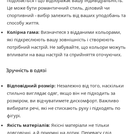
подобається і що відображає вашу індивідуальність.
Це може бути романтичний стиль, діловий чи
спортивний – вибір залежить від ваших уподобань та
способу життя.
Колірна гама:
Визначтеся з відданими кольорами,
які підкреслюють вашу зовнішність і створюють
потрібний настрій. Не забувайте, що кольори можуть
впливати на ваш настрій та сприйняття оточуючих.
Зручність в одязі
Відповідний розмір:
Незалежно від того, наскільки
стильно виглядає одяг, якщо він не підходить за
розміром, ви відчуватимете дискомфорт. Важливо
вибирати речі, які не стискають руху і підходять по
фігурі.
Якість матеріалів:
Якісні матеріали не тільки
довговічні, а й приємні на дотик. Перевагу слід