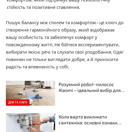
стійкість та позитивне ставлення.
Пошук балансу між стилем та комфортом – це ключ до
створення гармонійного образу, який відображає
вашу особистість та забезпечує комфорт у
повсякденному житті. Не бійтеся експериментувати,
вибирати якісні речі та слухати свої уподобання. Одяг
повинен не тільки виглядати добре, а й приносити
радість та впевненість у собі.
Розумний робот-пилосос
Xiaomi – ідеальний вибір для
вашого дому в інтернет-
магазині Xiaomi
ДІМ ТА СІМ'Я
Коли варто викликати
сантехніка: основні ознаки
проблем