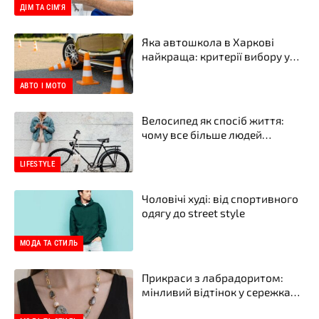
ДІМ ТА СІМ'Я
Яка автошкола в Харкові
найкраща: критерії вибору у
2026 році
АВТО І МОТО
Велосипед як спосіб життя:
чому все більше людей
пересідають на два колеса
LIFESTYLE
Чоловічі худі: від спортивного
одягу до street style
МОДА ТА СТИЛЬ
Прикраси з лабрадоритом:
мінливий відтінок у сережках і
намистах від бренду прикрас