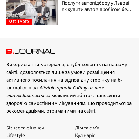
Послуги автопідбору у Львові:
як купити авто з пробігом без
неприємних сюрпризів
АВТО І МОТО
Використання матеріалів, опублікованих на нашому
сайті, дозволяється лише за умови розміщення
активного посилання на відповідну сторінку на b-
journal.com.ua.
Адміністрація Сайту не несе
відповідальності
за можливий збиток, нанесений
здоров’ю самостійним лікуванням, що проводиться за
рекомендаціями, отриманими на сайті.
Бізнес та фінанси
Дім та сім'я
Lifestyle
Кулінарія