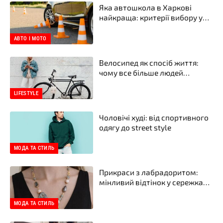
Яка автошкола в Харкові
найкраща: критерії вибору у
2026 році
АВТО І МОТО
Велосипед як спосіб життя:
чому все більше людей
пересідають на два колеса
LIFESTYLE
Чоловічі худі: від спортивного
одягу до street style
МОДА ТА СТИЛЬ
Прикраси з лабрадоритом:
мінливий відтінок у сережках і
намистах від бренду прикрас
YASKRAVA
МОДА ТА СТИЛЬ