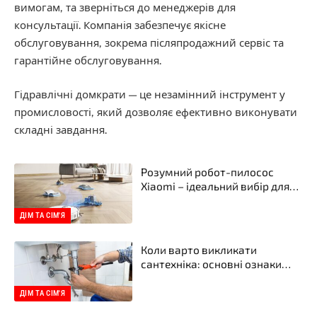
вимогам, та зверніться до менеджерів для
консультації. Компанія забезпечує якісне
обслуговування, зокрема післяпродажний сервіс та
гарантійне обслуговування.
Гідравлічні домкрати — це незамінний інструмент у
промисловості, який дозволяє ефективно виконувати
складні завдання.
Розумний робот-пилосос
Xiaomi – ідеальний вибір для
вашого дому в інтернет-
магазині Xiaomi
ДІМ ТА СІМ'Я
Коли варто викликати
сантехніка: основні ознаки
проблем
ДІМ ТА СІМ'Я